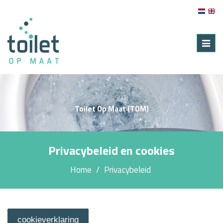
Toggl
navig
Toilet Op Maat (TOM)
Privacybeleid en cookies
Home
Privacybeleid
cookieverklaring