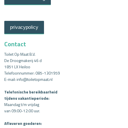
privacypolicy
Contact
Toilet Op Maat B.V.
De Droogmakerij 46 d
1851 LX Heiloo
Telefoonnummer:
085-1301959
E-mail:
info@toiletopmaat.nl
Telefonische bereikbaarheid
tijdens vakantieperiode:
Maandag t/m vrijdag
van
09:00-12:00 uur.
Afleveren goederen: