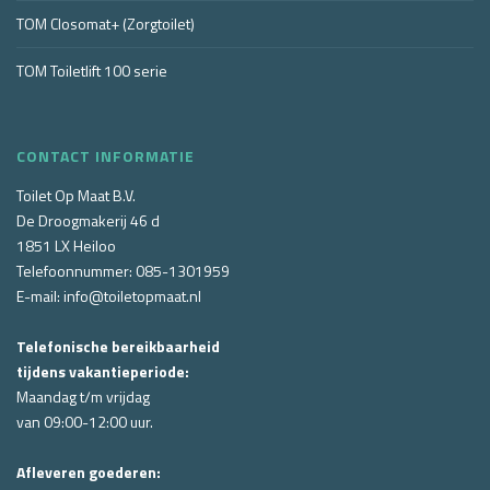
TOM Closomat+ (Zorgtoilet)
TOM Toiletlift 100 serie
CONTACT INFORMATIE
Toilet Op Maat B.V.
De Droogmakerij 46 d
1851 LX Heiloo
Telefoonnummer:
085-1301959
E-mail:
info@toiletopmaat.nl
Telefonische bereikbaarheid
tijdens vakantieperiode:
Maandag t/m vrijdag
van
09:00-12:00 uur.
Afleveren goederen: