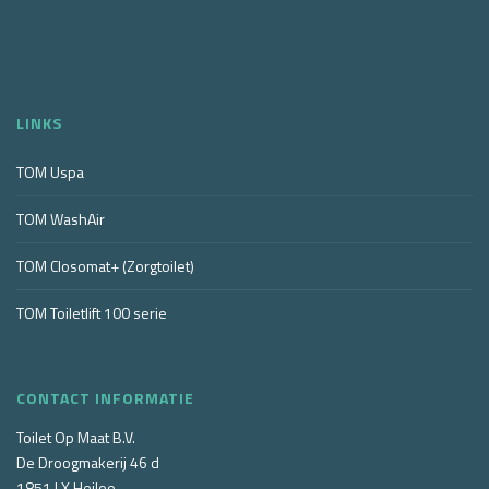
LINKS
TOM Uspa
TOM WashAir
TOM Closomat+ (Zorgtoilet)
TOM Toiletlift 100 serie
CONTACT INFORMATIE
Toilet Op Maat B.V.
De Droogmakerij 46 d
1851 LX Heiloo